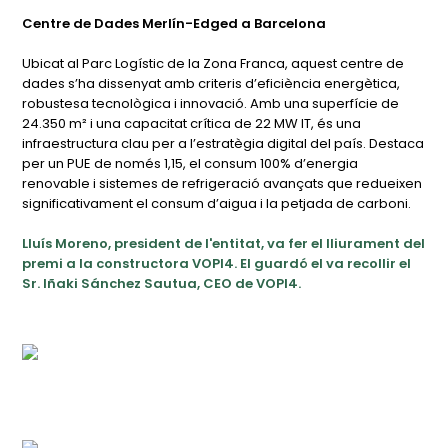
Centre de Dades Merlín-Edged a Barcelona
Ubicat al Parc Logístic de la Zona Franca, aquest centre de
dades s’ha dissenyat amb criteris d’eficiència energètica,
robustesa tecnològica i innovació. Amb una superfície de
24.350 m² i una capacitat crítica de 22 MW IT, és una
infraestructura clau per a l’estratègia digital del país. Destaca
per un PUE de només 1,15, el consum 100% d’energia
renovable i sistemes de refrigeració avançats que redueixen
significativament el consum d’aigua i la petjada de carboni.
Lluís Moreno, president de l'entitat, va fer el lliurament del
premi a la constructora VOPI4. El guardó el va recollir el
Sr. Iñaki Sánchez Sautua, CEO de VOPI4.