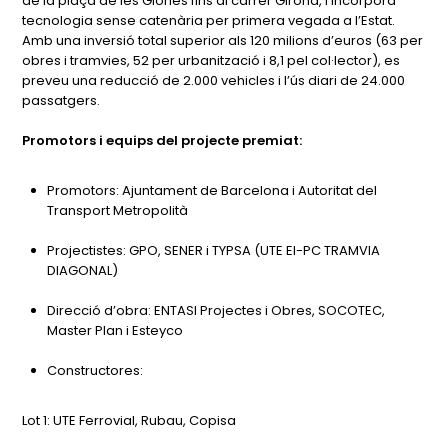
de la plaça de les Glòries fins al carrer Girona, i incorpora
tecnologia sense catenària per primera vegada a l’Estat.
Amb una inversió total superior als 120 milions d’euros (63 per
obres i tramvies, 52 per urbanització i 8,1 pel col·lector), es
preveu una reducció de 2.000 vehicles i l’ús diari de 24.000
passatgers.
Promotors i equips del projecte premiat:
Promotors: Ajuntament de Barcelona i Autoritat del
Transport Metropolità
Projectistes: GPO, SENER i TYPSA (UTE EI-PC TRAMVIA
DIAGONAL)
Direcció d’obra: ENTASI Projectes i Obres, SOCOTEC,
Master Plan i Esteyco
Constructores:
Lot 1: UTE Ferrovial, Rubau, Copisa