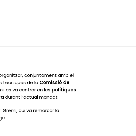
rganitzar, conjuntament amb el
es tècniques de la
Comissió de
mi, es va centrar en les
polítiques
ya
durant l’actual mandat.
el Gremi, qui va remarcar la
ge.