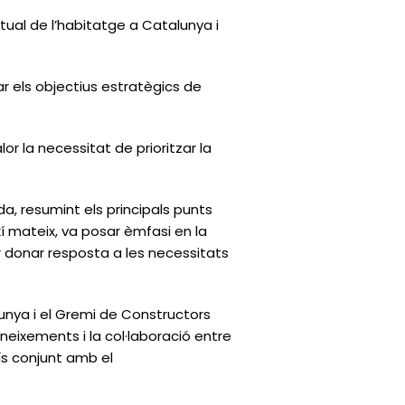
actual de l’habitatge a Catalunya i
ar els objectius estratègics de
r la necessitat de prioritzar la
ada, resumint els principals punts
í mateix, va posar èmfasi en la
er donar resposta a les necessitats
nya i el Gremi de Constructors
eixements i la col·laboració entre
mís conjunt amb el