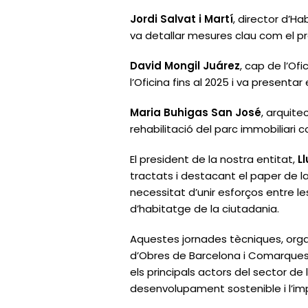
Jordi Salvat i Martí
, director d’Ha
va detallar mesures clau com el p
David Mongil Juárez
, cap de l’Of
l’Oficina fins al 2025 i va present
Maria Buhigas San José
, arquite
rehabilitació del parc immobiliari
El president de la nostra entitat,
L
tractats i destacant el paper de l
necessitat d’unir esforços entre le
d’habitatge de la ciutadania.
Aquestes jornades tècniques, orga
d’Obres de Barcelona i Comarques, 
els principals actors del sector de
desenvolupament sostenible i l’imp