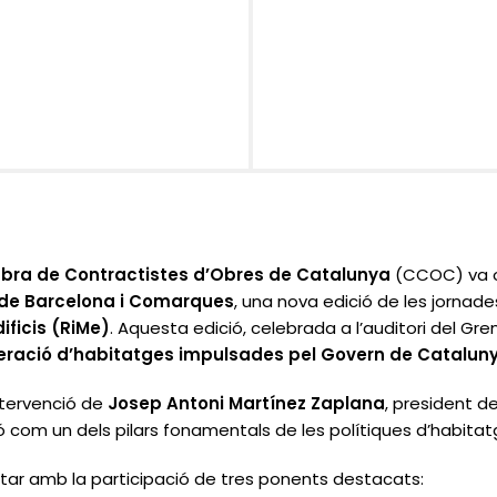
ra de Contractistes d’Obres de Catalunya
(CCOC) va o
 de Barcelona i Comarques
, una nova edició de les jornad
ificis (RiMe)
. Aquesta edició, celebrada a l’auditori del Gre
uperació d’habitatges impulsades pel Govern de Catalun
ntervenció de
Josep Antoni Martínez Zaplana
, president d
ió com un dels pilars fonamentals de les polítiques d’habitat
tar amb la participació de tres ponents destacats: