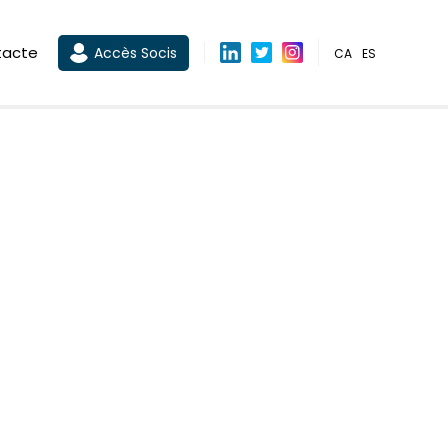
tacte
Accès Socis
CA
ES