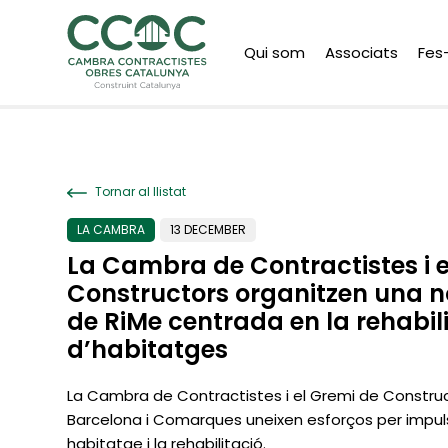
Qui som
Associats
Fes
Tornar al llistat
LA CAMBRA
13 DECEMBER
La Cambra de Contractistes i e
Constructors organitzen una n
de RiMe centrada en la rehabil
d’habitatges
La Cambra de Contractistes i el Gremi de Constru
Barcelona i Comarques uneixen esforços per impul
habitatge i la rehabilitació.