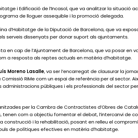
bitatge i Edificació de l’Incasol, que va analitzar la situació 
rograma de lloguer assequible i la promoció delegada.
icina d’Habitatge de la Diputació de Barcelona, que va expos
ar els serveis dissenyats per donar suport als ajuntaments.
cta en cap de l’Ajuntament de Barcelona, que va posar en valo
 com a resposta als reptes actuals en matèria d’habitatge.
luís Moreno Lasalle
, va ser l’encarregat de clausurar la jorn
a Comissió RiMe com un espai de referència per al sector. Aix
s administracions públiques i els professionals del sector p
nitzades per la Cambra de Contractistes d’Obres de Catalu
tenen com a objectiu fomentar el debat, l’intercanvi de con
 la construcció i la rehabilitació, posant en relleu el compro
uls de polítiques efectives en matèria d’habitatge.