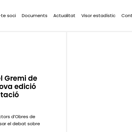
-te soci
Documents
Actualitat
Visor estadístic
Con
l Gremi de
ova edició
itació
ctors d’Obres de
sar el debat sobre