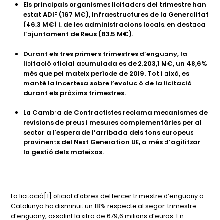
Els principals organismes licitadors del trimestre han
estat ADIF (167 M€), Infraestructures de la Generalitat
(46,3 M€) i, de les administracions locals, en destaca
l’ajuntament de Reus (83,5 M€).
Durant els tres primers trimestres d’enguany, la
licitació oficial acumulada es de 2.203,1 M€, un 48,6%
més que pel mateix període de 2019. Tot i això, es
manté la incertesa sobre l’evolució de la licitació
durant els pròxims trimestres.
La Cambra de Contractistes reclama mecanismes de
revisions de preus i mesures complementàries per al
sector a l’espera de l’arribada dels fons europeus
provinents del Next Generation UE, a més d’agilitzar
la gestió dels mateixos.
La licitació[1] oficial d’obres del tercer trimestre d’enguany a
Catalunya ha disminuït un 18% respecte al segon trimestre
d’enguany, assolint la xifra de 679,6 milions d’euros. En