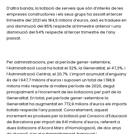
D’altra banda, la licitació de serveis que són d’interès de les
empreses constructores i els seus grups ha assolit el tercer
trimestre del 2021 els 184,5 milions d’euros, això es tradueix en
una disminució del 85% respecte al trimestre anterior i una
disminució del 54% respecte al tercer trimestre de l’any
passat.
Per administracions, per al període gener-setembre,
l’Administració Local ha licitat el 32%; la Generalitat, el 47,3%; i
l’Administració Central, el 20,7%. L’import acumulat d’enguany
és de 1.947,7 milions d’euros i suposen un total de 1.198,9
milions més respecte al mateix període de 2020, degut
principalment a l’increment de les licitacions per part de la
Generalitat. En total, pel període gener-setembre la
Generalitat ha augmentat en 772,9 milions d’euros els imports
licitats respecte l’any passat. Concretament, aquest
increment es produeix per la licitació pel Consorci d’Educació
de Barcelona per import de 641 milions d’euros, referent a
dues licitacions d’Acord Marc d’Homologació, de dos anys
de duració, per al subministrament, transport i