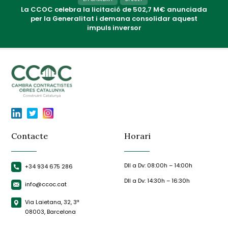
La CCOC celebra la licitació de 502,7 M€ anunciada
per la Generalitat i demana consolidar aquest
impuls inversor
Contacte
Horari
Dll a Dv: 08:00h – 14:00h
+34 934 675 286
Dll a Dv: 14:30h – 16:30h
info@ccoc.cat
Via Laietana, 32, 3ª
08003, Barcelona