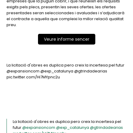
empreses que la puguin cobrir, i que reuneixin els requisits
exigits pels plecs, presentin les seves ofertes; les ofertes
presentades seran seleccionades i avaluades i s’adjudicarà
el contracte a aquella que compleixi la millor relació qualitat
preu.
Veure informe sencer
La licitació d'obres es duplica pero creix la incertesa pel futur
@expansioncom @exp_catalunya @gtrindadearias
pic.twitter.com/Hi7MYpnc2u
La licitació d'obres es duplica pero creix la incertesa pel
futur
@expansioncom
@exp_catalunya
@gtrindadearias