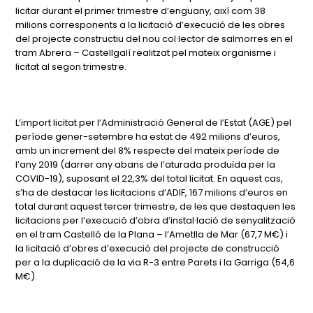
licitar durant el primer trimestre d’enguany, així com 38
milions corresponents a la licitació d’execució de les obres
del projecte constructiu del nou col·lector de salmorres en el
tram Abrera – Castellgalí realitzat pel mateix organisme i
licitat al segon trimestre.
L’import licitat per l’Administració General de l’Estat (AGE) pel
període gener-setembre ha estat de 492 milions d’euros,
amb un increment del 8% respecte del mateix període de
l’any 2019 (darrer any abans de l’aturada produïda per la
COVID-19), suposant el 22,3% del total licitat. En aquest cas,
s’ha de destacar les licitacions d’ADIF, 167 milions d’euros en
total durant aquest tercer trimestre, de les que destaquen les
licitacions per l’execució d’obra d’instal·lació de senyalització
en el tram Castelló de la Plana – l’Ametlla de Mar (67,7 M€) i
la licitació d’obres d’execució del projecte de construcció
per a la duplicació de la via R-3 entre Parets i la Garriga (54,6
M€).