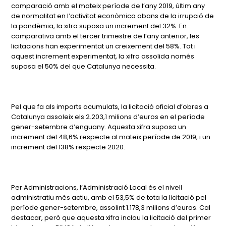
comparació amb el mateix període de l’any 2019, últim any
de normalitat en l’activitat econòmica abans de la irrupció de
la pandèmia, la xifra suposa un increment del 32%. En
comparativa amb el tercer trimestre de l’any anterior, les
licitacions han experimentat un creixement del 58%. Tot i
aquest increment experimentat, la xifra assolida només
suposa el 50% del que Catalunya necessita.
Pel que fa als imports acumulats, la licitació oficial d’obres a
Catalunya assoleix els 2.203,1 milions d’euros en el període
gener-setembre d’enguany. Aquesta xifra suposa un
increment del 48,6% respecte al mateix període de 2019, i un
increment del 138% respecte 2020.
Per Administracions, l’Administració Local és el nivell
administratiu més actiu, amb el 53,5% de tota la licitació pel
període gener-setembre, assolint 1.178,3 milions d’euros. Cal
destacar, però que aquesta xifra inclou la licitació del primer