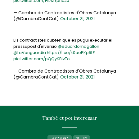
pic.twitter.com/Hi7MYpnc2u
— Cambra de Contractistes d'Obres Catalunya
(@CambraContCat)
October 21, 2021
Els contractistes dubten que es pugui executar el
pressupost d'inversió
@eduardomagallon
@LaVanguardia
https://t.co/k0aePKp5LF
pic.twitter.com/pQQyKBIvTo
— Cambra de Contractistes d'Obres Catalunya
(@CambraContCat)
October 21, 2021
També et pot interessar
LA CAMBRA
31 JULY