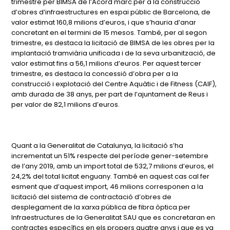
trimestre per BIMSA de l’Acord marc per a la construcció
d’obres d’infraestructures en espai públic de Barcelona, de
valor estimat 160,8 milions d’euros, i que s’hauria d’anar
concretant en el termini de 15 mesos. També, per al segon
trimestre, es destaca la licitació de BIMSA de les obres per la
implantació tramviària unificada i de la seva urbanització, de
valor estimat fins a 56,1 milions d’euros. Per aquest tercer
trimestre, es destaca la concessió d’obra per a la
construcció i explotació del Centre Aquàtic i de Fitness (CAIF),
amb durada de 38 anys, per part de l’ajuntament de Reus i
per valor de 82,1 milions d’euros.
Quant a la Generalitat de Catalunya, la licitació s’ha
incrementat un 51% respecte del període gener-setembre
de l’any 2019, amb un import total de 532,7 milions d’euros, el
24,2% del total licitat enguany. També en aquest cas cal fer
esment que d’aquest import, 46 milions corresponen a la
licitació del sistema de contractació d’obres de
desplegament de la xarxa pública de fibra òptica per
Infraestructures de la Generalitat SAU que es concretaran en
contractes específics en els propers quatre anys i que es va