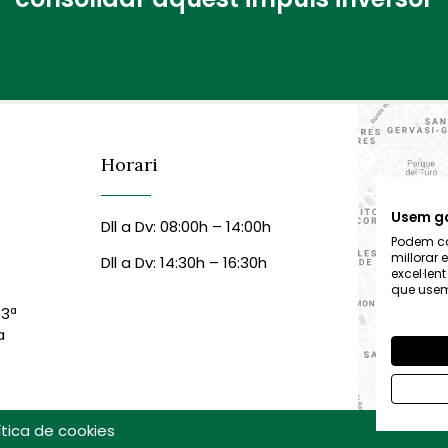
Horari
Usem g
Dll a Dv: 08:00h – 14:00h
6
Podem col
millorar 
Dll a Dv: 14:30h – 16:30h
excel·len
que usem,
 3ª
a
ítica de cookies