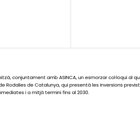
tzà, conjuntament amb ASINCA, un esmorzar col·loqui al qua
de Rodalies de Catalunya, qui presentà les inversions previs
ediates i a mitjà termini fins al 2030.