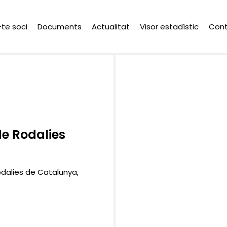
-te soci
Documents
Actualitat
Visor estadístic
Con
de Rodalies
odalies de Catalunya,