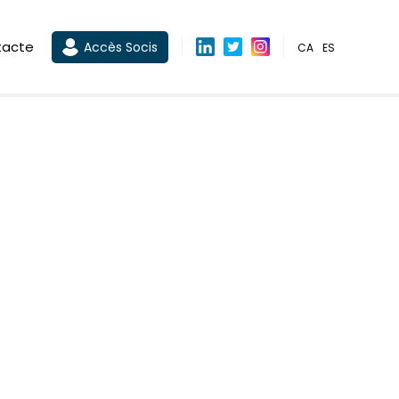
tacte
Accès Socis
CA
ES