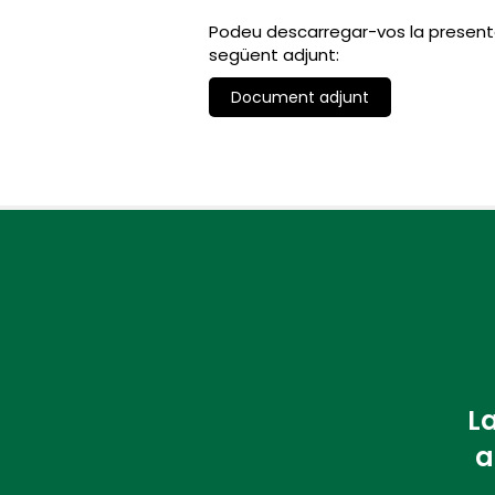
Podeu descarregar-vos la presenta
següent adjunt:
Document adjunt
La
a