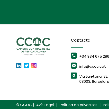
Contacte
+34 934 675 28
info@ccoc.cat
Via Laietana, 32,
08003, Barcelon
© CCOC |
Avís Legal
|
Política de privacitat
|
Pol