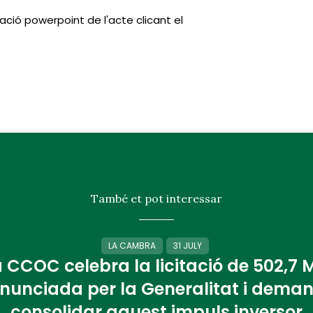
ció powerpoint de l'acte clicant el
També et pot interessar
LA CAMBRA
31 JULY
 CCOC celebra la licitació de 502,7
nunciada per la Generalitat i dema
consolidar aquest impuls inversor