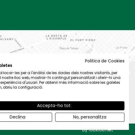
Politica de Cookies
aletes
·locar-les per a l'anàlisi de les dades dels nostres visitants, per
el nostre lloc web, mostrar-hi contingut personalitzat i oferir-hi una
t experiència d'usuari. Per obtenir més informació sobre les galetes
 obriu la configuració.
Accepta-ho tot
Declina
No, personalitza
By 100x100.net