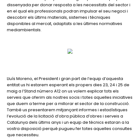
dissenyada per donar resposta a les necessitats del sector i
en el qual els professionals podran impulsar el seu negoci i
descobrir els últims materials, sistemes i tècniques
disponibles al mercat, adaptats a les últimes normatives
mediambientals.
Lluís Moreno, el President i gran part de l’equip d’aquesta
entitat us hi estarem esperant els propers dies 23, 24 i 25 de
maig a l’Stand número A12 on us volem explicar tots els
serveis que oferim als nostres socis i totes aquelles iniciatives
que duem a terme per a millorar el sector de la construcció.
També us presentarem mitjançant informes i estadístiques
l’evolució de la licitació d’obra pública d’obres i serveis a
Catalunya dels últims anys i un equip de tècnics estaran a la
vostra disposició perquè pugueu fer totes aquelles consultes
que necessiteu.