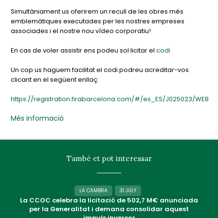
Simultàniament us oferirem un recull de les obres més
emblemàtiques executades per les nostres empreses
associades i el nostre nou vídeo corporatiu!
En cas de voler assistir ens podeu sol·licitar el
codi
Un cop us haguem facilitat el codi podreu acreditar-vos
clicant en el següent enllaç:
https://registration.firabarcelona.com/#/es_ES/J025023/WEB
Més informació
També et pot interessar
LA CAMBRA
31 JULY
La CCOC celebra la licitació de 502,7 M€ anunciada
per la Generalitat i demana consolidar aquest
impuls inversor